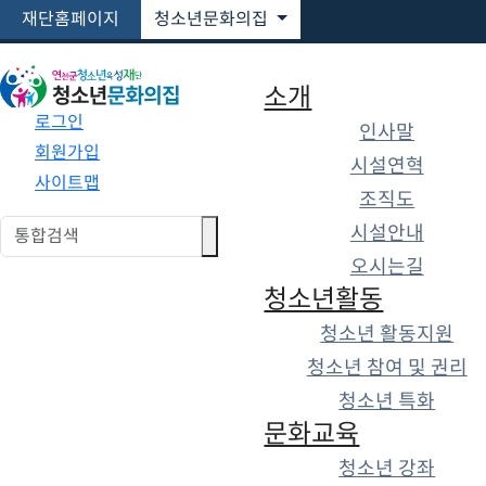
재단홈페이지
청소년문화의집
소개
로그인
인사말
회원가입
소개
시설연혁
사이트맵
조직도
오시는길
시설안내
오시는길
청소년활동
오시는 길
청소년 활동지원
청소년 참여 및 권리
청소년 성장 지원을 위한
청소년 특화
다양한 경험을 제공하는
연천군청소년육성재단
입니
문화교육
다.
청소년 강좌