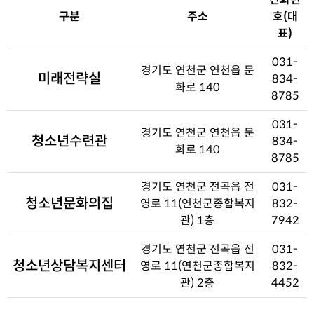
구분
주소
호(대
표)
031-
경기도 연천군 연천읍 문
미래전략실
834-
화로 140
8785
031-
경기도 연천군 연천읍 문
청소년수련관
834-
화로 140
8785
경기도 연천군 전곡읍 전
031-
청소년문화의집
영로 11(연천군종합복지
832-
관) 1층
7942
경기도 연천군 전곡읍 전
031-
청소년상담복지센터
영로 11(연천군종합복지
832-
관) 2층
4452